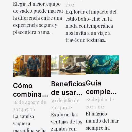
Elegir el mejor equipo
2:02
mejor equipo
chic en la moda
de vadeo puede marcar
Explorar el impacto del
de vadeo
contemporánea
la diferencia entre una
estilo boho-chic en la
experiencia segura y
moda contemporánea
placentera o una...
nos invita a un viaje a
través de texturas...
Guía
Beneficios
Cómo
completa
de usar
combinar
para
28 de julio de
zapatos
30 de julio de
camisas
16 de agosto de
2024 1:12
2024 19:12
elegir tu
con alza:
2024 15:06
vaqueras
El mágico
Explorar las
primera
La camisa
más que
masculinas
mundo del mar
ventajas de los
vaquera
cola de
altura
para
siempre ha
zapatos con
masculina se ha