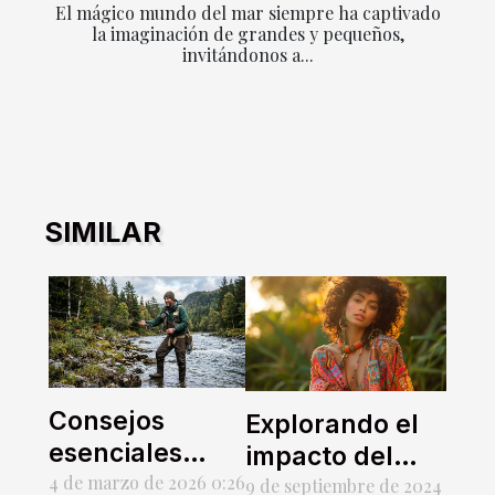
El mágico mundo del mar siempre ha captivado
la imaginación de grandes y pequeños,
invitándonos a...
SIMILAR
Consejos
Explorando el
esenciales
impacto del
para elegir el
4 de marzo de 2026 0:26
estilo boho-
9 de septiembre de 2024