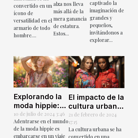
sirena
captivado la
alza nos lleva
diferentes
convertido en un
para
imaginación de
más allá de la
ocasiones
ícono de
grandes y
mera ganancia
natación
versatilidad en el
pequeños,
de estatura.
armario de todo
invitándonos a
Estos...
hombre....
explorar...
Explorando la
El impacto de la
moda hippie:
cultura urbana
tendencias y
10 de julio de 2024 3:46
en la moda
21 de febrero de 2024
Adentrarse en el mundo
17:15
consejos para
contemporánea
de la moda hippie es
La cultura urbana se ha
un estilo boho
embarcarse en un viaje
convertido en una