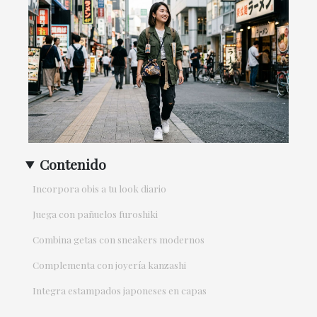
Contenido
Incorpora obis a tu look diario
Juega con pañuelos furoshiki
Combina getas con sneakers modernos
Complementa con joyería kanzashi
Integra estampados japoneses en capas