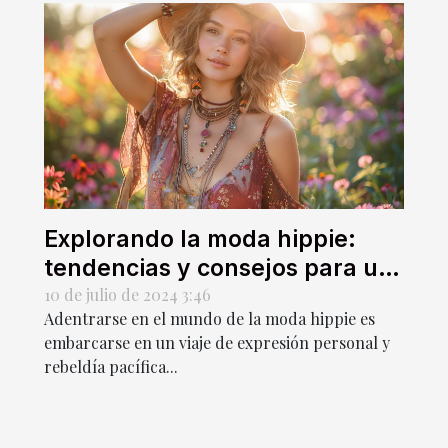
Explorando la moda hippie:
tendencias y consejos para un
estilo boho
10 de julio de 2024 3:46
Adentrarse en el mundo de la moda hippie es
embarcarse en un viaje de expresión personal y
rebeldía pacífica...