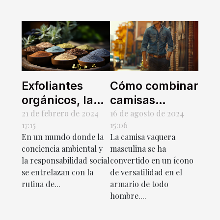
Exfoliantes
Cómo combinar
orgánicos, la
camisas
nueva
vaqueras
21 de febrero de 2024
16 de agosto de 2024
17:15
15:06
tendencia en
masculinas
En un mundo donde la
La camisa vaquera
belleza
para diferentes
conciencia ambiental y
masculina se ha
ocasiones
la responsabilidad social
convertido en un ícono
se entrelazan con la
de versatilidad en el
rutina de...
armario de todo
hombre....