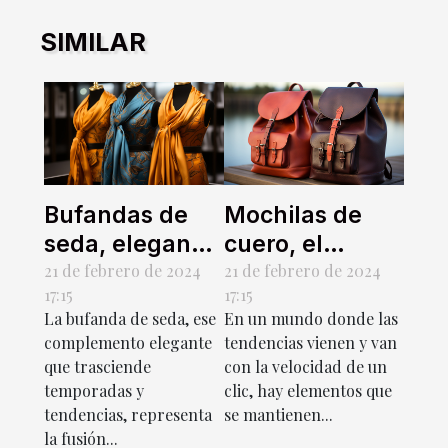
SIMILAR
Bufandas de
Mochilas de
seda, elegancia
cuero, el
y versatilidad
accesorio que
21 de febrero de 2024
21 de febrero de 2024
17:15
17:15
en un solo
nunca pasa de
La bufanda de seda, ese
En un mundo donde las
accesorio
moda
complemento elegante
tendencias vienen y van
que trasciende
con la velocidad de un
temporadas y
clic, hay elementos que
tendencias, representa
se mantienen...
la fusión...