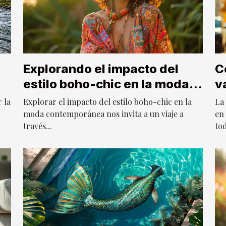
Explorando el impacto del
C
estilo boho-chic en la moda
v
contemporánea
d
 la
Explorar el impacto del estilo boho-chic en la
La
moda contemporánea nos invita a un viaje a
en 
través...
tod