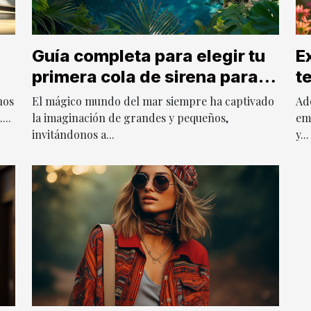
Guía completa para elegir tu
E
primera cola de sirena para
t
natación
u
nos
El mágico mundo del mar siempre ha captivado
Ad
...
la imaginación de grandes y pequeños,
em
invitándonos a...
y...