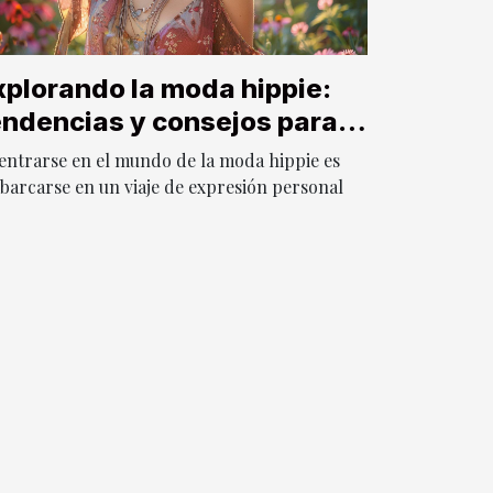
xplorando la moda hippie:
endencias y consejos para
n estilo boho
entrarse en el mundo de la moda hippie es
barcarse en un viaje de expresión personal