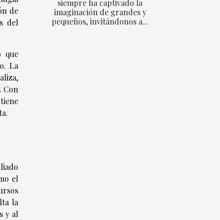
siempre ha captivado la
ón de
imaginación de grandes y
pequeños, invitándonos a...
s del
o que
o. La
liza,
a. Con
tiene
ta.
liado
mo el
ursos
ta la
s y al