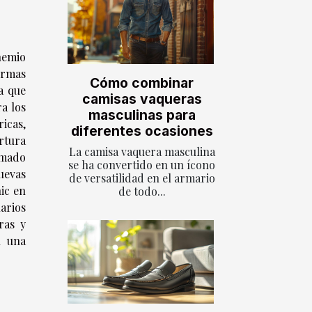
hemio
ormas
Cómo combinar
a que
camisas vaqueras
ra los
masculinas para
icas,
diferentes ocasiones
rtura
La camisa vaquera masculina
rmado
se ha convertido en un ícono
uevas
de versatilidad en el armario
ic en
de todo...
arios
ras y
n una