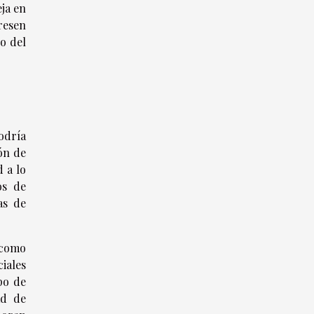
eja en
resen
o del
podría
ión de
 a lo
os de
as de
 como
iales
po de
ad de