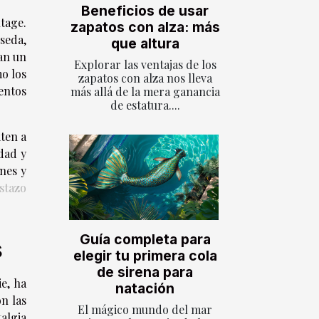
Beneficios de usar
ntage.
zapatos con alza: más
 seda,
que altura
an un
Explorar las ventajas de los
o los
zapatos con alza nos lleva
entos
más allá de la mera ganancia
de estatura....
iten a
dad y
nes y
stazo
Guía completa para
s
elegir tu primera cola
de sirena para
ie, ha
natación
n las
El mágico mundo del mar
algia