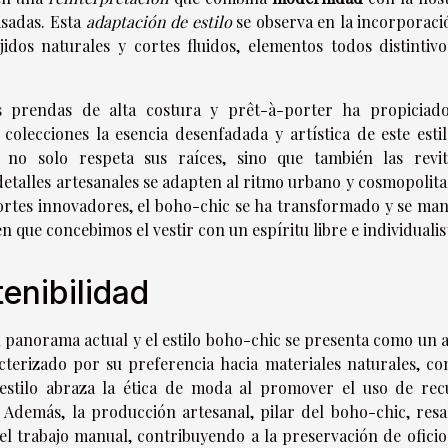
asadas. Esta
adaptación de estilo
se observa en la incorporaci
jidos naturales y cortes fluidos, elementos todos distintivo
 prendas de alta costura y prêt-à-porter ha propiciad
olecciones la esencia desenfadada y artística de este estil
no solo respeta sus raíces, sino que también las revita
 detalles artesanales se adapten al ritmo urbano y cosmopolit
cortes innovadores, el boho-chic se ha transformado y se man
 que concebimos el vestir con un espíritu libre e individualis
tenibilidad
 panorama actual y el estilo boho-chic se presenta como un a
cterizado por su preferencia hacia materiales naturales, co
 estilo abraza la ética de moda al promover el uso de rec
Además, la producción artesanal, pilar del boho-chic, resal
 el trabajo manual, contribuyendo a la preservación de oficio