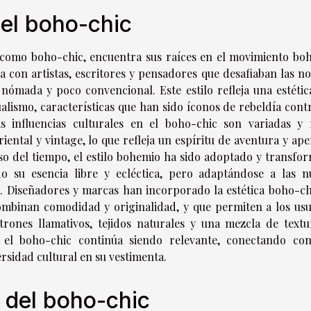
del boho-chic
 como boho-chic, encuentra sus raíces en el movimiento bo
a con artistas, escritores y pensadores que desafiaban las n
nómada y poco convencional. Este estilo refleja una estétic
ualismo, características que han sido íconos de rebeldía cont
s influencias culturales en el boho-chic son variadas y r
ental y vintage, lo que refleja un espíritu de aventura y ape
aso del tiempo, el estilo bohemio ha sido adoptado y transfo
su esencia libre y ecléctica, pero adaptándose a las n
l. Diseñadores y marcas han incorporado la estética boho-ch
ombinan comodidad y originalidad, y que permiten a los usu
trones llamativos, tejidos naturales y una mezcla de textu
 el boho-chic continúa siendo relevante, conectando co
ersidad cultural en su vestimenta.
s del boho-chic