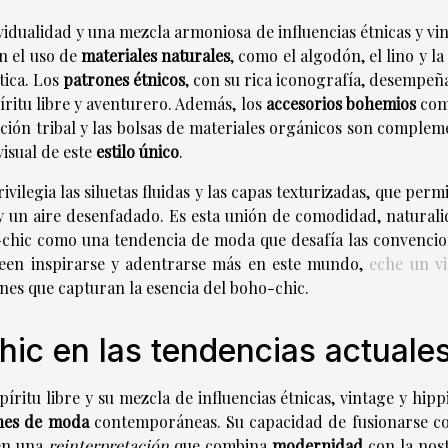
vidualidad y una mezcla armoniosa de influencias étnicas y vi
an el uso de
materiales naturales
, como el algodón, el lino y la
tica. Los
patrones étnicos
, con su rica iconografía, desempeñ
íritu libre y aventurero. Además, los
accesorios bohemios
com
ación tribal y las bolsas de materiales orgánicos son complem
visual de este
estilo único
.
legia las siluetas fluidas y las capas texturizadas, que perm
 y un aire desenfadado. Es esta unión de comodidad, naturali
o-chic como una tendencia de moda que desafía las convencio
eseen inspirarse y adentrarse más en este mundo,
eche un vi
nes que capturan la esencia del boho-chic.
hic en las tendencias actuale
íritu libre y su mezcla de influencias étnicas, vintage y hipp
nes de moda
contemporáneas. Su capacidad de fusionarse co
 en una
reinterpretación
que combina
modernidad
con la nost