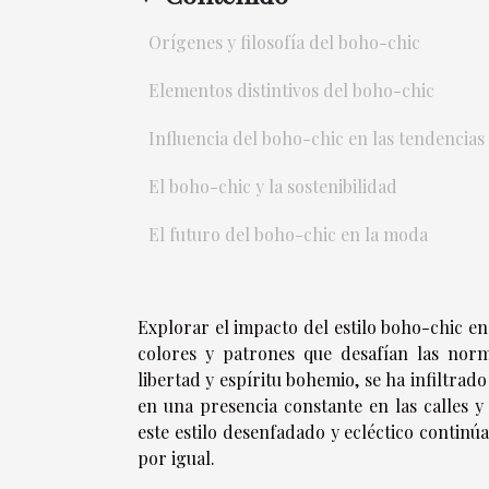
Orígenes y filosofía del boho-chic
Elementos distintivos del boho-chic
Influencia del boho-chic en las tendencias
El boho-chic y la sostenibilidad
El futuro del boho-chic en la moda
Explorar el impacto del estilo boho-chic en
colores y patrones que desafían las norm
libertad y espíritu bohemio, se ha infiltra
en una presencia constante en las calles
este estilo desenfadado y ecléctico contin
por igual.