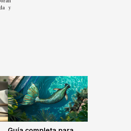
poran
ada y
Guía completa para