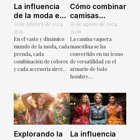
La influencia
Cómo combinar
de la moda en
camisas
la identidad de
vaqueras
21 de febrero de 2024
16 de agosto de 2024
17:15
15:06
género
masculinas
En el vasto y dinámico
La camisa vaquera
para diferentes
mundo de la moda, cada
masculina se ha
ocasiones
prenda, cada
convertido en un ícono
combinación de colores
de versatilidad en el
y cada accesoria sirve...
armario de todo
hombre....
Explorando la
La influencia