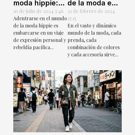
moda hippie:
de la moda en
tendencias y
la identidad de
10 de julio de 2024 3:46
21 de febrero de 2024
Adentrarse en el mundo
17:15
consejos para
género
de la moda hippie es
En el vasto y dinámico
un estilo boho
embarcarse en un viaje
mundo de la moda, cada
de expresión personal y
prenda, cada
rebeldía pacífica...
combinación de colores
y cada accesoria sirve...